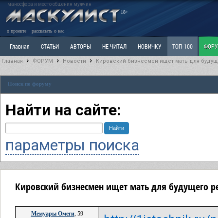
маносфера и место общения мужчин
18+
о проекте
рассказать о нас
Главная
СТАТЬИ
АВТОРЫ
НЕ ЧИТАЛ
НОВИЧКУ
ТОП-100
ФОР
Главная
ФОРУМ
Новости
Кировский бизнесмен ищет мать для будуще
Ветка: Расстаюсь или Развожусь. САНЧАС
Ветка: Наболевшее. Выскажись!
Р
Поиск по форуму
РАЗДЕЛ: Разное
УЧЕБНИК
ТРИЛОГИЯ
ВИТРИНА
КОПИЛКА
ОТНОШ
Найти на сайте:
параметры поиска
Кировский бизнесмен ищет мать для будущего ре
Мемуары Омеги
, 59