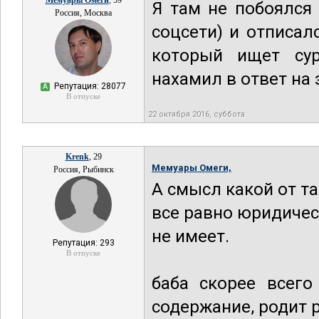
Мемуары Омеги
, 59
Я там не побоялся 
Россия, Москва
соцсети) и отписал
который ищет сур
нахамил в ответ на
Репутация: 28077
А
В отпуске
22 октября 2016, суббота
Krenk
, 29
Мемуары Омеги,
Россия, Рыбинск
А смысл какой от та
все равно юридичес
не имеет.
Репутация: 293
В отпуске
баба скорее всего
содержание, родит 