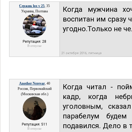
Сержик lox v 25
, 35
Когда мужчина хо
Украина, Полтава
воспитан им сразу
угодно.Только не ч
Репутация: 28
В отпуске
21 октября 2016, пятница
Another Nerevar
, 40
Когда читал - пой
Россия, Первомайский
(Московская обл.)
кадр, когда неб
уголовным, сказа
парабелум будем 
подавился. Дело в т
Репутация: 511
В отпуске