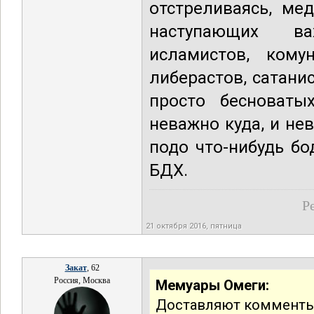
отстреливаясь, ме
наступающих вах
исламистов, комун
либерастов, сатани
просто бесноваты
неважно куда, и не
подо что-нибудь б
БДХ.
Р
21 октября 2016, пятница
Закат
, 62
Россия, Москва
Мемуары Омеги:
Доставляют комменты 