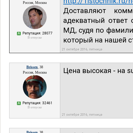
http://1istochnik.ru
Россия, Москва
Доставляют комм
адекватный ответ 
МД, судя по фамили
Репутация: 28077
А
В отпуске
который на нашей с
21 октября 2016, пятница
Brissen
, 38
Цена высокая - на su
Россия, Москва
Репутация: 32461
А
В отпуске
21 октября 2016, пятница
Brissen
, 38